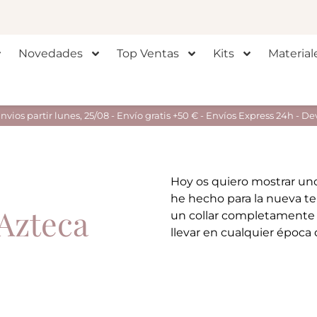
Novedades
Top Ventas
Kits
Material
ios partir lunes, 25/08 - Envío gratis +50 € - Envíos Express 24h - De
Hoy os quiero mostrar uno
he hecho para la nueva t
Azteca
un collar completamente
llevar en cualquier época 