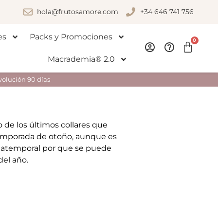
hola@frutosamore.com
+34 646 741 756
es
Packs y Promociones
0
Macrademia® 2.0
volución 90 días
 de los últimos collares que
emporada de otoño, aunque es
 atemporal por que se puede
del año.