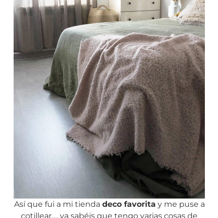
Así que fui a mi tienda
deco favorita
y me puse a
cotillear…. ya sabéis que tengo varias cosas de