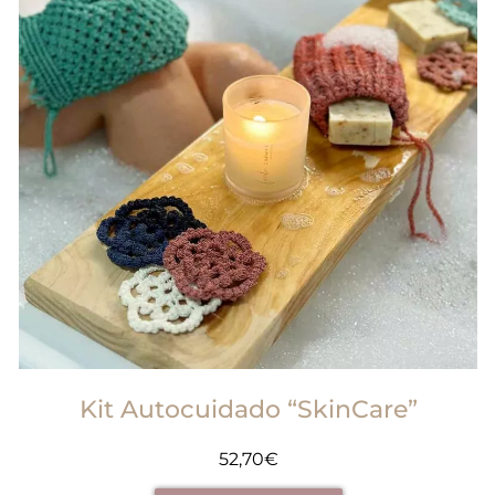
Kit Autocuidado “SkinCare”
52,70
€