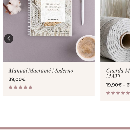
VER PRODUCTO
V
Manual Macramé Moderno
Cuerda 
MAXI
39,00
€
19,90
€
–
6