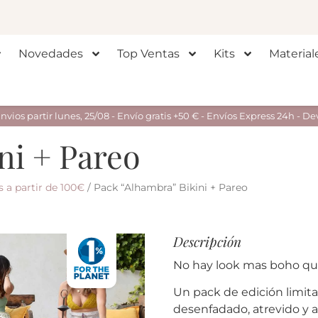
Novedades
Top Ventas
Kits
Material
ios partir lunes, 25/08 - Envío gratis +50 € - Envíos Express 24h - De
ni + Pareo
 a partir de 100€
/ Pack “Alhambra” Bikini + Pareo
Descripción
No hay look mas boho qu
Un pack de edición limita
desenfadado, atrevido y a