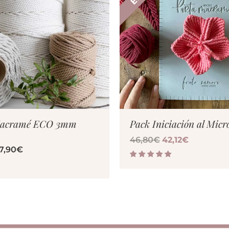
ER PRODUCTO
VER PRODUC
Macramé ECO 3mm
Pack Iniciación al Mi
46,80
€
42,12
€
7,90
€