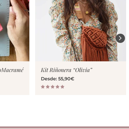
TO
VER PRODUCTO
croMacramé
Kit Riñonera “Olivia”
Desde:
55,90
€