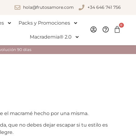
hola@frutosamore.com
+34 646 741 756
es
Packs y Promociones
0
Macrademia® 2.0
volución 90 días
e el macramé hecho por una misma.
da, que no debes dejar escapar si tu estilo es
legre.