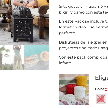
Si te gusta el macramé y
bikini y pareo con esta té
En este Pack se incluye t
formato video que permite
perfecto.
Disfrutaras de la experie
proyectos finalizados, seg
Con este pack comprobarás
infarto.
Elig
Color
*