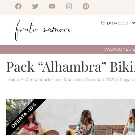
El proyecto
VACAICONES: Env
Pack “Alhambra” Biki
Inicio
/
Manualidades con Macramé
/
Navidad 2024
/
Regalos
OFERTA -10%