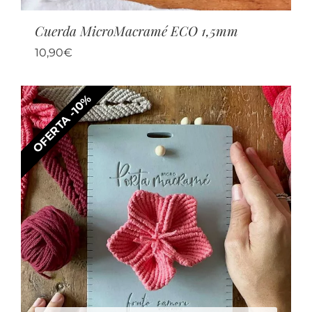
Cuerda MicroMacramé ECO 1,5mm
10,90
€
OFERTA -10%