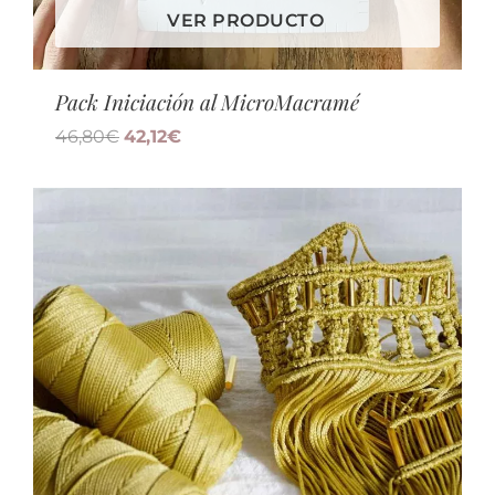
VER PRODUCTO
Pack Iniciación al MicroMacramé
46,80
€
42,12
€