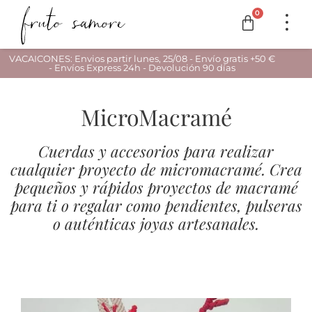
0
VACAICONES: Envios partir lunes, 25/08 - Envío gratis +50 €
- Envíos Express 24h - Devolución 90 días
MicroMacramé
Cuerdas y accesorios para realizar
cualquier proyecto de micromacramé. Crea
pequeños y rápidos proyectos de macramé
para ti o regalar como pendientes, pulseras
o auténticas joyas artesanales.