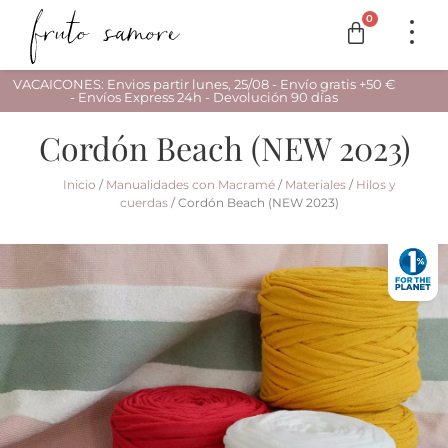
0
VACAICONES: Envios partir lunes, 25/08 - Envío gratis +50 €
- Envíos Express 24h - Devolución 90 días
Cordón Beach (NEW 2023)
Inicio
/
Manualidades con Macramé
/
Materiales
/
Hilos y
cuerdas
/ Cordón Beach (NEW 2023)