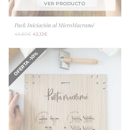
VER PRODUCTO
Pack Iniciación al MicroMacramé
46,80
€
42,12
€
OFERTA -10%