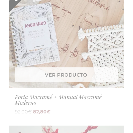
VER PRODUCTO
Porta Macramé + Manual Macramé
Moderno
92,00
€
82,80
€