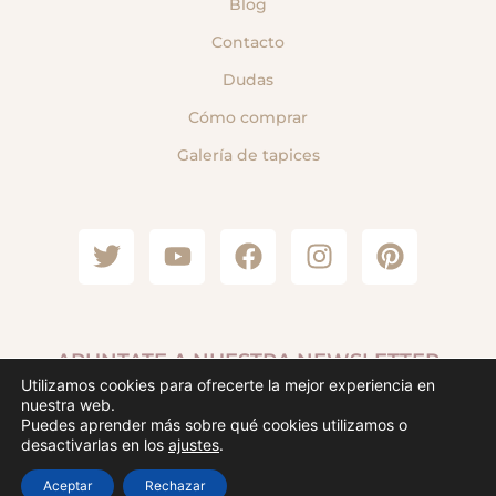
Blog
Contacto
Dudas
Cómo comprar
Galería de tapices
APUNTATE A NUESTRA NEWSLETTER
Utilizamos cookies para ofrecerte la mejor experiencia en
Deja tu mail y recibe el 10% de descuento para tu
nuestra web.
primera compra.
Puedes aprender más sobre qué cookies utilizamos o
1
desactivarlas en los
ajustes
.
💬 ¿Necesitas ayuda?
Aceptar
Rechazar