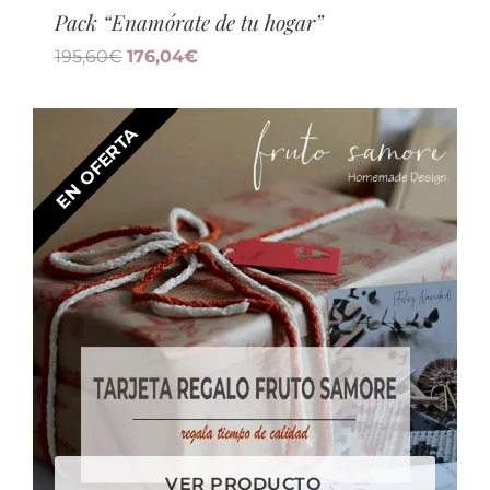
Pack “Enamórate de tu hogar”
195,60
€
176,04
€
EN OFERTA
VER PRODUCTO