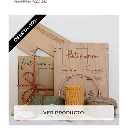
46,80
€
42,12
€
OFERTA -10%
VER PRODUCTO