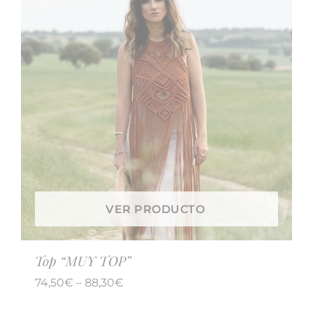
VER PRODUCTO
Top “MUY TOP”
74,50
€
–
88,30
€