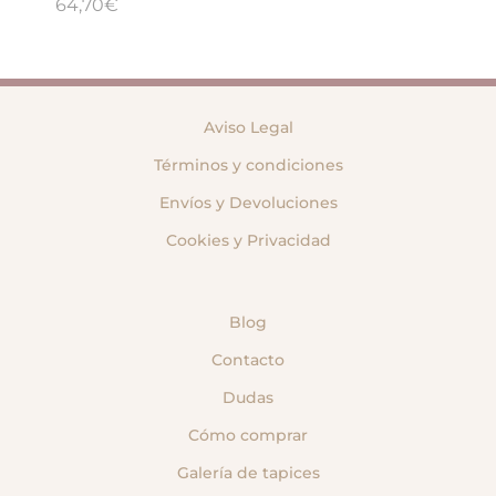
64,70
€
VER PRODUCTO
Kit Arnés Macramé “Tulúm”
54,50
€
VER PRODUCTO
Pareo “Alhambra”
82,70
€