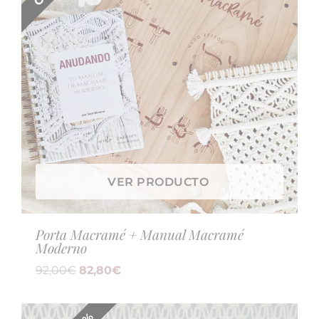
VER PRODUCTO
Porta Macramé + Manual Macramé
Moderno
92,00
€
82,80
€