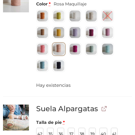
Color
*
Rosa Maquillaje
Hay existencias
Suela Alpargatas
Talla de pie
*
42
35
36
37
38
39
40
41