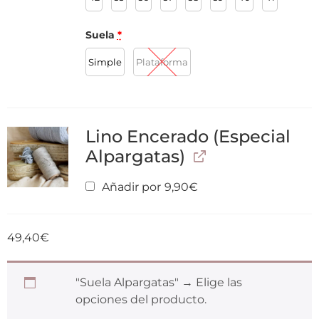
Suela
*
Simple
Plataforma
Lino Encerado (Especial
Alpargatas)
Añadir por
9,90
€
49,40
€
"Suela Alpargatas"
→
Elige las
opciones del producto.