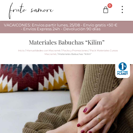
0
VACAICONES: Envios partir lunes, 25/08 - Envío gratis +50 €
- Envíos Express 24h - Devolución 90 días
Materiales Babuchas “Kilim”
Inicio
/
Manualidades con Macramé
/
Packs y Promociones
/
Pack Materiales Cursos
Macramé
/ Materiales Babuchas “Kilim”