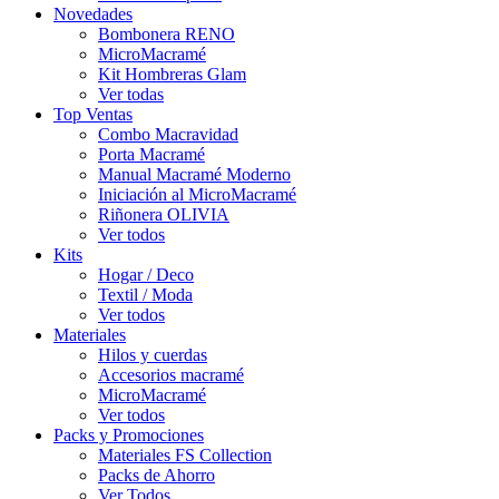
Novedades
Bombonera RENO
MicroMacramé
Kit Hombreras Glam
Ver todas
Top Ventas
Combo Macravidad
Porta Macramé
Manual Macramé Moderno
Iniciación al MicroMacramé
Riñonera OLIVIA
Ver todos
Kits
Hogar / Deco
Textil / Moda
Ver todos
Materiales
Hilos y cuerdas
Accesorios macramé
MicroMacramé
Ver todos
Packs y Promociones
Materiales FS Collection
Packs de Ahorro
Ver Todos