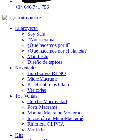
+34 646 741 756
El proyecto
Soy Sara
#Nudoterapia
¿Qué hacemos por ti?
¿Qué hacemos por el planeta?
Manifiesto
Diseño de tapices
Novedades
Bombonera RENO
MicroMacramé
Kit Hombreras Glam
Ver todas
Top Ventas
Combo Macravidad
Porta Macramé
Manual Macramé Moderno
Iniciación al MicroMacramé
Riñonera OLIVIA
Ver todos
Kits