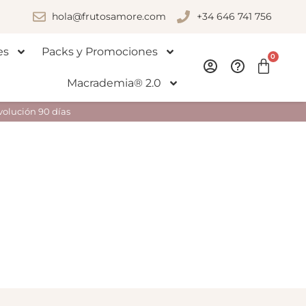
hola@frutosamore.com
+34 646 741 756
es
Packs y Promociones
0
Macrademia® 2.0
volución 90 días