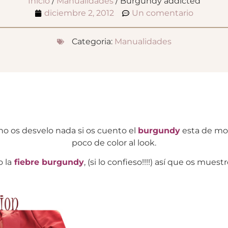
Inicio
/
Manualidades
/ Burgundy addicted
diciembre 2, 2012
Un comentario
Categoria:
Manualidades
 no os desvelo nada si os cuento el
burgundy
esta de mod
poco de color al look.
 la
fiebre burgundy
, (si lo confieso!!!!) así que os mue