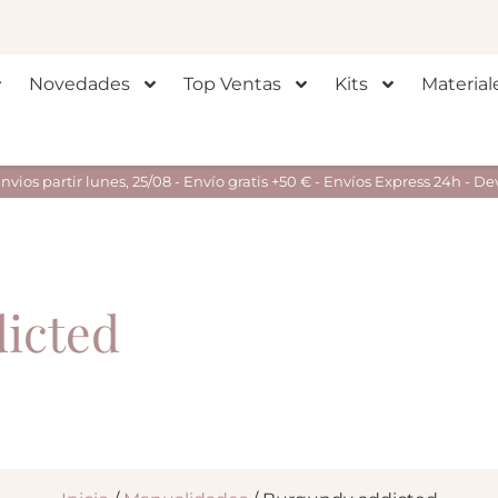
Novedades
Top Ventas
Kits
Material
ios partir lunes, 25/08 - Envío gratis +50 € - Envíos Express 24h - De
icted