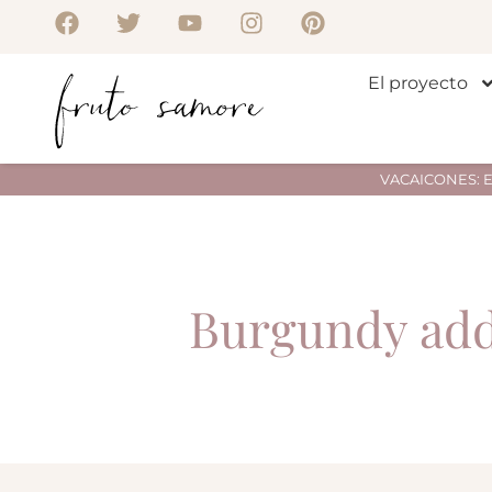
El proyecto
VACAICONES: Env
Burgundy add