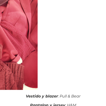
Vestido y blazer
: Pull & Bear
Pantalon y jersey
: H&M