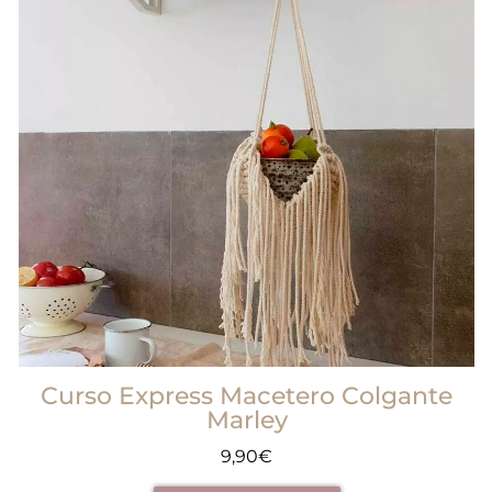
Curso Express Macetero Colgante
Marley
9,90
€