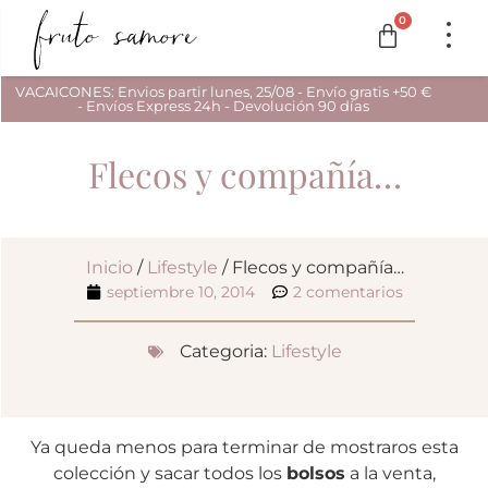
0
VACAICONES: Envios partir lunes, 25/08 - Envío gratis +50 €
- Envíos Express 24h - Devolución 90 días
Flecos y compañía…
Inicio
/
Lifestyle
/ Flecos y compañía…
septiembre 10, 2014
2 comentarios
Categoria:
Lifestyle
Ya queda menos para terminar de mostraros esta
colección y sacar todos los
bolsos
a la venta,