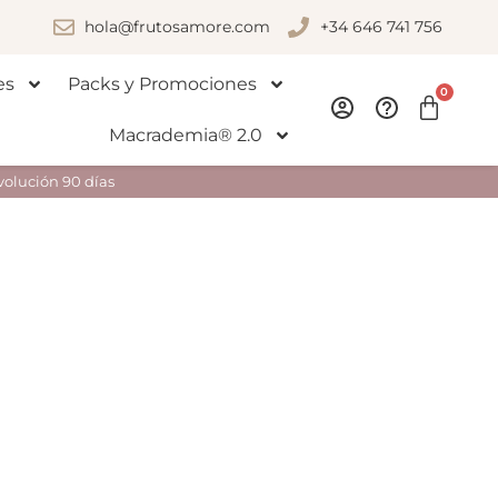
hola@frutosamore.com
+34 646 741 756
es
Packs y Promociones
0
Macrademia® 2.0
volución 90 días