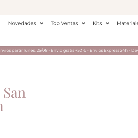
Novedades
Top Ventas
Kits
Material
ios partir lunes, 25/08 - Envío gratis +50 € - Envíos Express 24h - De
 San
n