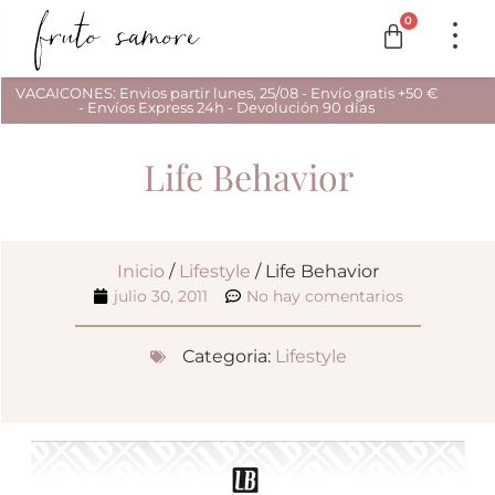
0
VACAICONES: Envios partir lunes, 25/08 - Envío gratis +50 €
- Envíos Express 24h - Devolución 90 días
Life Behavior
Inicio
/
Lifestyle
/ Life Behavior
julio 30, 2011
No hay comentarios
Categoria:
Lifestyle