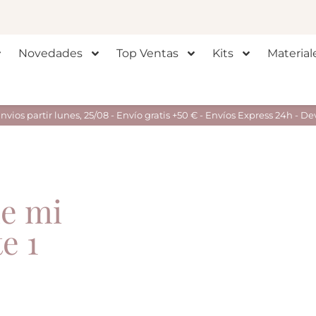
Novedades
Top Ventas
Kits
Material
ios partir lunes, 25/08 - Envío gratis +50 € - Envíos Express 24h - De
de mi
e 1