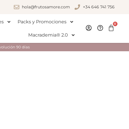
hola@frutosamore.com
+34 646 741 756
es
Packs y Promociones
0
Macrademia® 2.0
volución 90 días