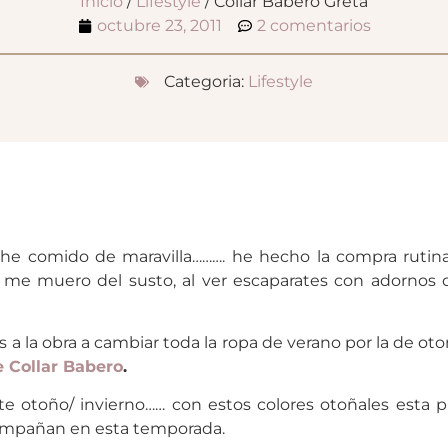
Inicio
/
Lifestyle
/ Collar Babero Greta
octubre 23, 2011
2 comentarios
Categoria:
Lifestyle
e comido de maravilla………. he hecho la compra rutinar
me muero del susto, al ver escaparates con adornos de n
 la obra a cambiar toda la ropa de verano por la de otoñ
 Collar Babero
.
e otoño/ invierno…… con estos colores otoñales esta p
compañan en esta temporada.