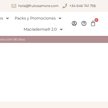
hola@frutosamore.com
+34 646 741 756
es
Packs y Promociones
0
Macrademia® 2.0
volución 90 días