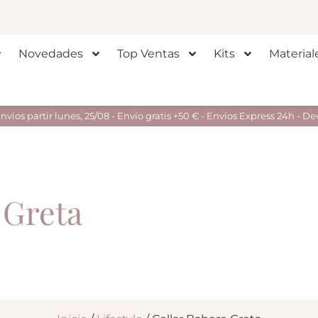
Novedades
Top Ventas
Kits
Material
ios partir lunes, 25/08 - Envío gratis +50 € - Envíos Express 24h - De
 Greta