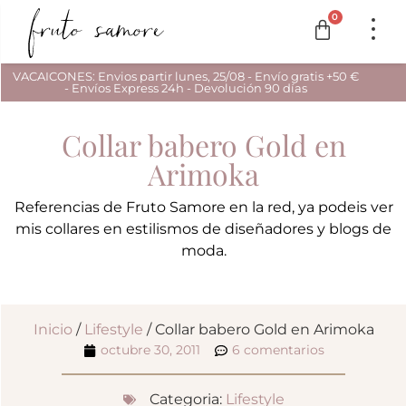
0
VACAICONES: Envios partir lunes, 25/08 - Envío gratis +50 €
- Envíos Express 24h - Devolución 90 días
Collar babero Gold en
Arimoka
Referencias de Fruto Samore en la red, ya podeis ver
mis collares en estilismos de diseñadores y blogs de
moda.
Inicio
/
Lifestyle
/ Collar babero Gold en Arimoka
octubre 30, 2011
6 comentarios
Categoria:
Lifestyle