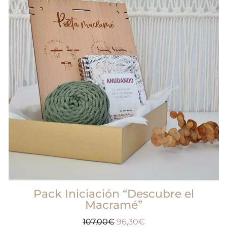
Pack Iniciación “Descubre el
Macramé”
107,00
€
96,30
€