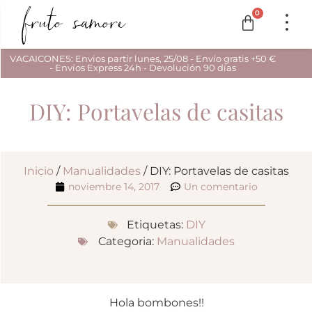
0
VACAICONES: Envios partir lunes, 25/08 - Envío gratis +50 €
- Envíos Express 24h - Devolución 90 días
DIY: Portavelas de casitas
Inicio
/
Manualidades
/ DIY: Portavelas de casitas
noviembre 14, 2017
Un comentario
Etiquetas:
DIY
Categoria:
Manualidades
Hola bombones!!