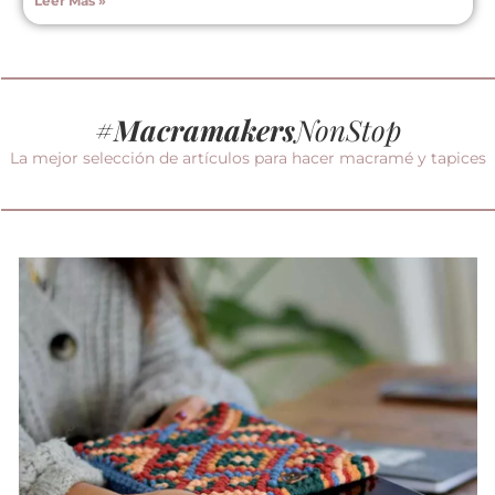
Leer Más »
#
Macramakers
NonStop
La mejor selección de artículos para hacer macramé y tapices