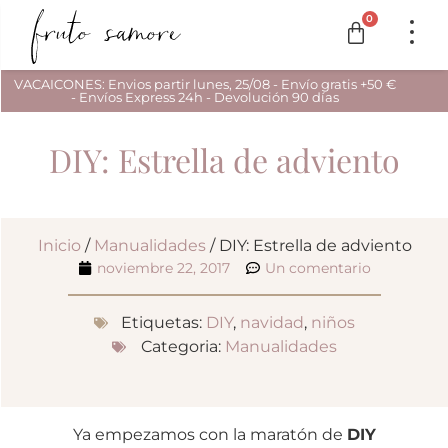
0
VACAICONES: Envios partir lunes, 25/08 - Envío gratis +50 €
- Envíos Express 24h - Devolución 90 días
DIY: Estrella de adviento
Inicio
/
Manualidades
/ DIY: Estrella de adviento
noviembre 22, 2017
Un comentario
Etiquetas:
DIY
,
navidad
,
niños
Categoria:
Manualidades
Ya empezamos con la maratón de
DIY