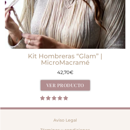
Kit Hombreras “Glam” |
MicroMacramé
42,70
€
VER PRODUCTO
Aviso Legal