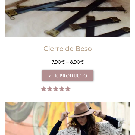
Cierre de Beso
7,90
€
–
8,90
€
VER PRODUCTO