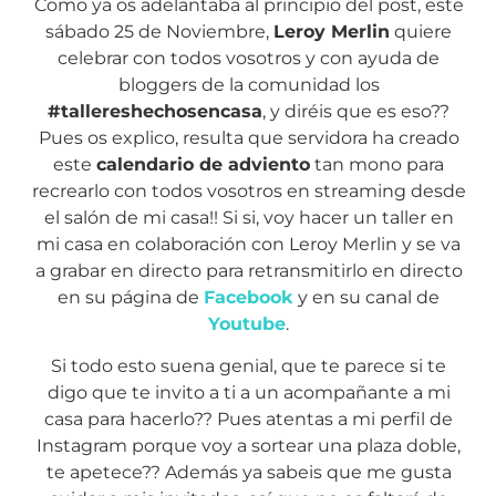
Como ya os adelantaba al principio del post, este
sábado 25 de Noviembre,
Leroy Merlin
quiere
celebrar con todos vosotros y con ayuda de
bloggers de la comunidad los
#tallereshechosencasa
, y diréis que es eso??
Pues os explico, resulta que servidora ha creado
este
calendario de adviento
tan mono para
recrearlo con todos vosotros en streaming desde
el salón de mi casa!! Si si, voy hacer un taller en
mi casa en colaboración con Leroy Merlin y se va
a grabar en directo para retransmitirlo en directo
en su página de
Facebook
y en su canal de
Youtube
.
Si todo esto suena genial, que te parece si te
digo que te invito a ti a un acompañante a mi
casa para hacerlo?? Pues atentas a mi perfil de
Instagram porque voy a sortear una plaza doble,
te apetece?? Además ya sabeis que me gusta