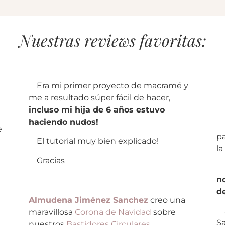
Nuestras reviews favoritas:
Era mi primer proyecto de macramé y
Un
me a resultado súper fácil de hacer,
incluso mi hija de 6 años estuvo
haciendo nudos!
In
e
pa
El tutorial muy bien explicado!
la
Gracias
D
n
de
Almudena Jiménez Sanchez
creo una
Si
maravillosa
Corona de Navidad
sobre
S
nuestros
Bastidores Circulares