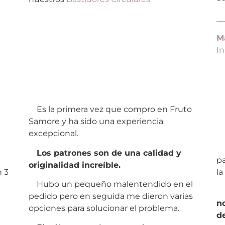
M
In
Es la primera vez que compro en Fruto
Un
Samore y ha sido una experiencia
excepcional.
In
Los patrones son de una calidad y
pa
originalidad increíble.
 3
la
Hubo un pequeño malentendido en el
D
pedido pero en seguida me dieron varias
n
opciones para solucionar el problema.
de