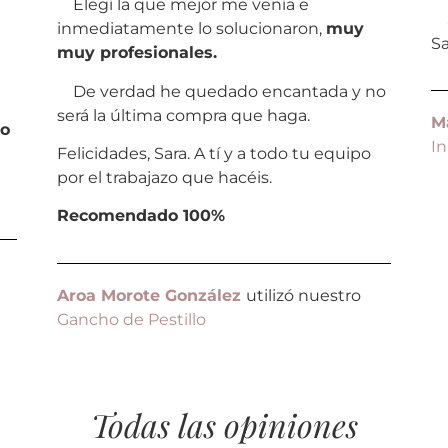
Elegí la que mejor me venía e
Si
inmediatamente lo solucionaron,
muy
S
muy profesionales.
De verdad he quedado encantada y no
será la última compra que haga.
M
so
In
Felicidades, Sara. A tí y a todo tu equipo
por el trabajazo que hacéis.
Recomendado 100%
Aroa Morote González
utilizó nuestro
Gancho de Pestillo
Todas las opiniones