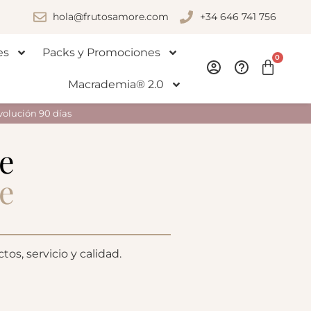
hola@frutosamore.com
+34 646 741 756
es
Packs y Promociones
0
Macrademia® 2.0
volución 90 días
e
e
s, servicio y calidad.