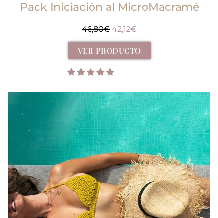
Pack Iniciación al MicroMacramé
46,80
€
42,12
€
VER PRODUCTO