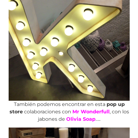
También podemos encontrar en esta
pop up
store
colaboraciones con
Mr Wonderfull
, con los
jabones de
Olivia Soap
…..