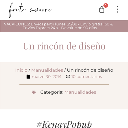
0
VACAICONES: Envios partir lunes, 25/08 - Envío gratis +50 €
- Envíos Express 24h - Devolución 90 días
Un rincón de diseño
Inicio
/
Manualidades
/ Un rincón de diseño
marzo 30, 2014
10 comentarios
Categoria:
Manualidades
#Kenay
Popup