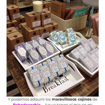
Y podemos adquirir los
maravillosos cojines
de
Bohodecochic
….. (yo ya tengo el mio en mi