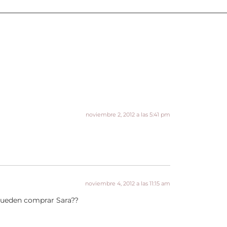
noviembre 2, 2012 a las 5:41 pm
noviembre 4, 2012 a las 11:15 am
 pueden comprar Sara??