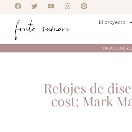
El proyecto
VACAICONES: Env
Relojes de dis
cost; Mark M