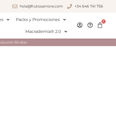
hola@frutosamore.com
+34 646 741 756
es
Packs y Promociones
0
Macrademia® 2.0
volución 90 días