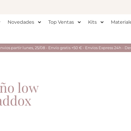
Novedades
Top Ventas
Kits
Material
ios partir lunes, 25/08 - Envío gratis +50 € - Envíos Express 24h - De
eño low
addox