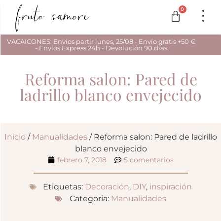
0
VACAICONES: Envios partir lunes, 25/08 - Envío gratis +50 €
- Envíos Express 24h - Devolución 90 días
Reforma salon: Pared de
ladrillo blanco envejecido
Inicio
/
Manualidades
/ Reforma salon: Pared de ladrillo
blanco envejecido
febrero 7, 2018
5 comentarios
Etiquetas:
Decoración
,
DIY
,
inspiración
Categoria:
Manualidades