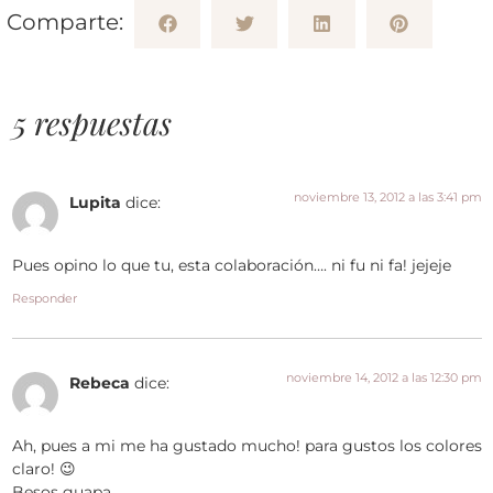
Comparte:
5 respuestas
noviembre 13, 2012 a las 3:41 pm
Lupita
dice:
Pues opino lo que tu, esta colaboración…. ni fu ni fa! jejeje
Responder
noviembre 14, 2012 a las 12:30 pm
Rebeca
dice:
Ah, pues a mi me ha gustado mucho! para gustos los colores
claro! 😉
Besos guapa