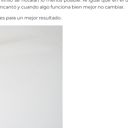
l vinilo se notaran lo menos posible. Al igual que en el
 encantó y cuando algo funciona bien mejor no cambiar.
es para un mejor resultado.