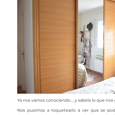
Ya nos vamos conociendo…. y sabéis lo que nos g
Nos pusimos a toquetearlo a ver que se podí