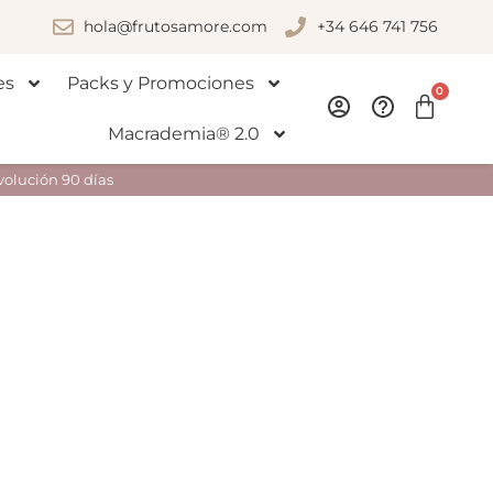
hola@frutosamore.com
+34 646 741 756
es
Packs y Promociones
0
Macrademia® 2.0
volución 90 días