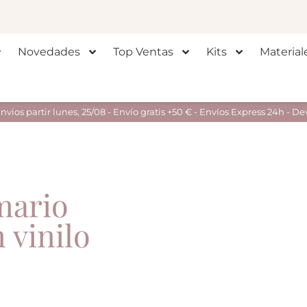
Novedades
Top Ventas
Kits
Material
ios partir lunes, 25/08 - Envío gratis +50 € - Envíos Express 24h - De
mario
 vinilo