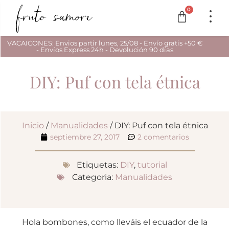
0
VACAICONES: Envios partir lunes, 25/08 - Envío gratis +50 €
- Envíos Express 24h - Devolución 90 días
DIY: Puf con tela étnica
Inicio
/
Manualidades
/ DIY: Puf con tela étnica
septiembre 27, 2017
2 comentarios
Etiquetas:
DIY
,
tutorial
Categoria:
Manualidades
Hola bombones, como lleváis el ecuador de la