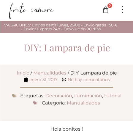
0
VACAICONES: Envios partir lunes, 25/08 - Envío gratis +50 €
- Envíos Express 24h - Devolución 90 días
DIY: Lampara de pie
Inicio
/
Manualidades
/ DIY: Lampara de pie
enero 31, 2017
No hay comentarios
Etiquetas:
Decoración
,
iluminación
,
tutorial
Categoria:
Manualidades
Hola bonitos!!