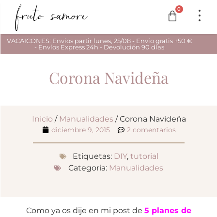
0
VACAICONES: Envios partir lunes, 25/08 - Envío gratis +50 €
- Envíos Express 24h - Devolución 90 días
Corona Navideña
Inicio
/
Manualidades
/ Corona Navideña
diciembre 9, 2015
2 comentarios
Etiquetas:
DIY
,
tutorial
Categoria:
Manualidades
Como ya os dije en mi post de
5 planes de