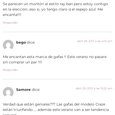
Se parecen un montón al estilo ray ban pero estoy contigo
en la elección…eso si, yo tengo claro q el espejo azul. Me
encanta!!!!
Responder
abril 28, 2013 a las 4:01 pm
bego
dice:
Me encantan esta marca de gafas !! Este verano no pasare
sin comprar un par !!!!
Responder
abril 29, 2013 a las 10:20 am
Samore
dice:
Verdad que están geniales??? Las gafas del modelo Craze
están triunfando….. además este verano van a ser tendencia
seguro!