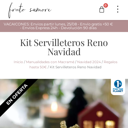
0
VACAICONES: Envios partir lunes, 25/08 - Envío gratis +50 €
- Envíos Express 24h - Devolución 90 días
Kit Servilleteros Reno
Navidad
Inicio
/
Manualidades con Macramé
/
Navidad 2024
/
Regalos
hasta 50€
/ Kit Servilleteros Reno Navidad
EN OFERTA