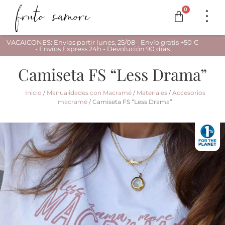
0
VACAICONES: Envios partir lunes, 25/08 - Envío gratis +50 €
- Envíos Express 24h - Devolución 90 días
Camiseta FS “Less Drama”
Inicio
/
Manualidades con Macramé
/
Materiales
/
Accesorios
macramé
/ Camiseta FS “Less Drama”