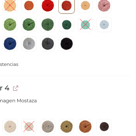
stencias
r 4
imagen Mostaza