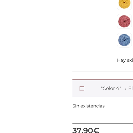
Hay exi
"Color 4"
→
El
Sin existencias
37,90
€