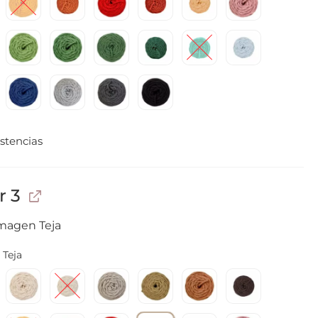
stencias
r 3
imagen Teja
Teja