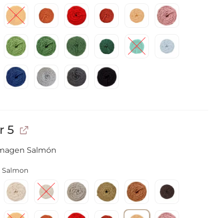
r 5
 imagen Salmón
Salmon