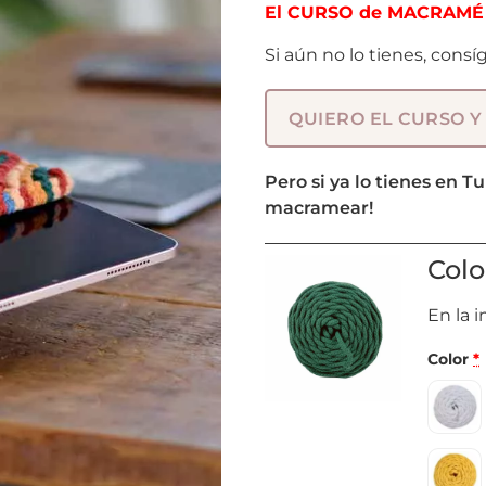
El CURSO de MACRAMÉ 
Si aún no lo tienes, consí
QUIERO EL CURSO Y
Pero si ya lo tienes en T
macramear!
Colo
En la 
Color
*