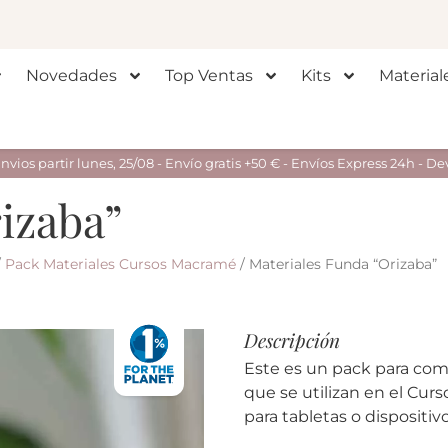
Novedades
Top Ventas
Kits
Material
ios partir lunes, 25/08 - Envío gratis +50 € - Envíos Express 24h - De
izaba”
/
Pack Materiales Cursos Macramé
/ Materiales Funda “Orizaba”
Descripción
Este es un pack para comp
que se utilizan en el Cu
para tabletas o dispositiv