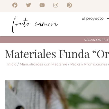
El proyecto
VACAICONES: Env
Materiales Funda “Or
Inicio
/
Manualidades con Macramé
/
Packs y Promociones