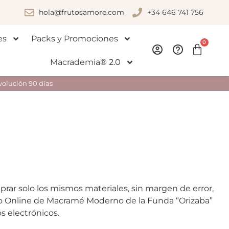
hola@frutosamore.com
+34 646 741 756
es
Packs y Promociones
0
Macrademia® 2.0
volución 90 días
rar solo los mismos materiales, sin margen de error,
rso Online de Macramé Moderno de la Funda “Orizaba”
os electrónicos.