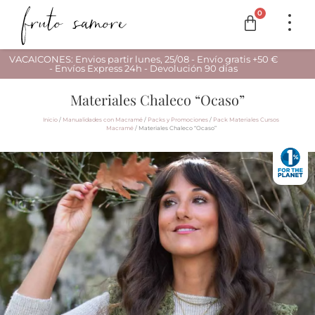
0
VACAICONES: Envios partir lunes, 25/08 - Envío gratis +50 €
- Envíos Express 24h - Devolución 90 días
Materiales Chaleco “Ocaso”
Inicio
/
Manualidades con Macramé
/
Packs y Promociones
/
Pack Materiales Cursos
Macramé
/ Materiales Chaleco “Ocaso”