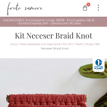
0
VACAICONES: Envios partir lunes, 25/08 - Envío gratis +50 €
- Envíos Express 24h - Devolución 90 días
Kit Neceser Braid Knot
Inicio
/
Manualidades con Macramé
/
Kit DIY
/
Textil / Moda
/ Kit
Neceser Braid Knot