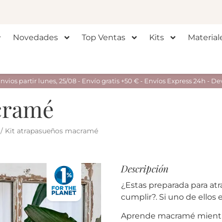
Novedades
Top Ventas
Kits
Material
ios partir lunes, 25/08 - Envío gratis +50 € - Envíos Express 24h - De
cramé
/ Kit atrapasueños macramé
Descripción
¿Estas preparada para at
cumplir?. Si uno de ellos
Aprende macramé mientra