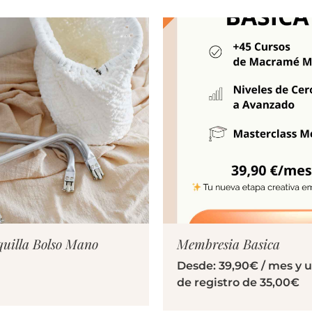
ER PRODUCTO
VER PRODUC
quilla Bolso Mano
Membresia Basica
Desde:
39,90
€
/ mes y 
de registro de
35,00
€