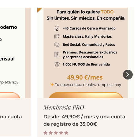
TO
VER PRODUCTO
Membresia PRO
una cuota
Desde:
49,90
€
/ mes y una cuota
de registro de
35,00
€