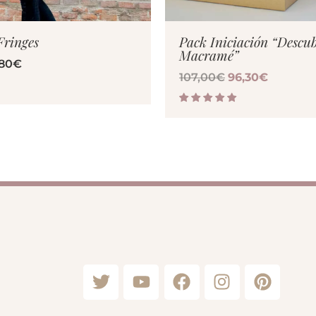
Fringes
Pack Iniciación “Descub
Macramé”
,80
€
107,00
€
96,30
€