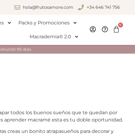
hola@frutosamore.com
+34 646 741 756
es
Packs y Promociones
0
Macrademia® 2.0
volución 90 días
rapar todos los buenos sueños que te quedan por
 es aprender macramé esta es tu doble oportunidad.
s creas un bonito atrapasueños para decorar y