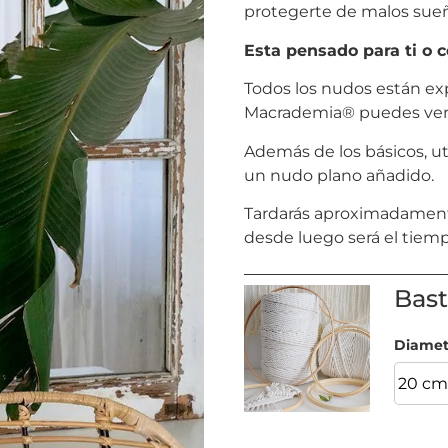
protegerte de malos sueñ
Esta pensado para ti o c
Todos los nudos están ex
Macrademia® puedes ver l
Además de los básicos, ut
un nudo plano añadido.
Tardarás aproximadamente 
desde luego será el tiem
Bast
Diame
20 c