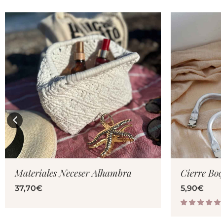
VER PRODUCTO
V
Materiales Neceser Alhambra
Cierre Bo
37,70
€
5,90
€