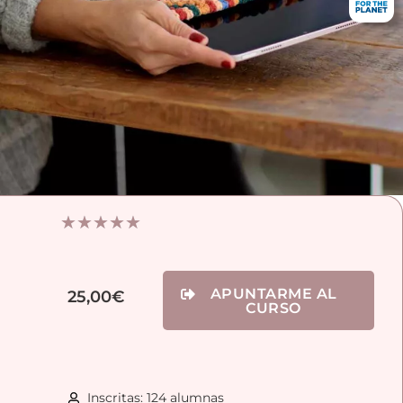
★
★
★
★
★
APUNTARME AL
25,00
€
CURSO
Inscritas: 124 alumnas