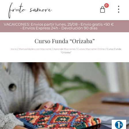
0
VACAICONES: Envios partir lunes, 25/08 - Envío gratis +50 €
- Envíos Express 24h - Devolución 90 días
Curso Funda “Orizaba”
Inicio
/
Manualidades con Macramé
/
Aprende Macramé
/
Cursos Macramé Online
/ Curso Funda
“Orizaba”