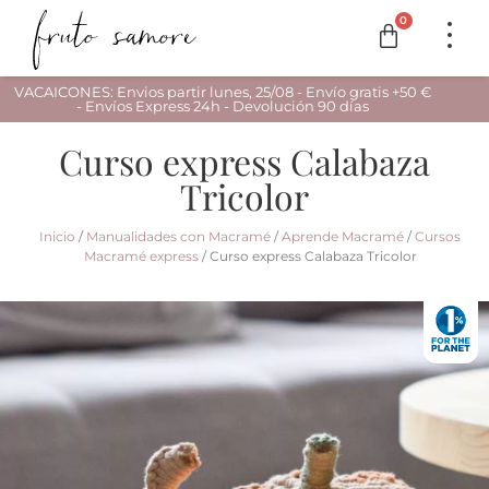
0
VACAICONES: Envios partir lunes, 25/08 - Envío gratis +50 €
- Envíos Express 24h - Devolución 90 días
Curso express Calabaza
Tricolor
Inicio
/
Manualidades con Macramé
/
Aprende Macramé
/
Cursos
Macramé express
/ Curso express Calabaza Tricolor