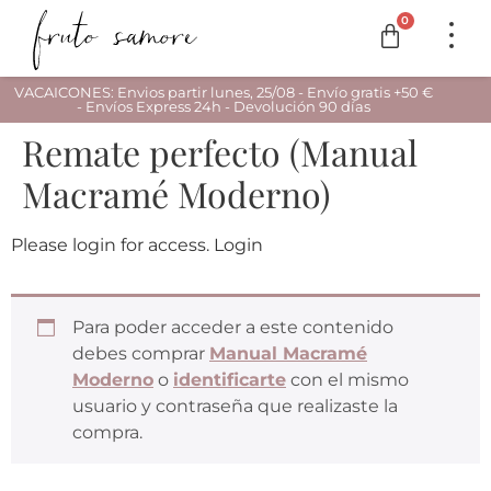
0
VACAICONES: Envios partir lunes, 25/08 - Envío gratis +50 €
- Envíos Express 24h - Devolución 90 días
Remate perfecto (Manual
Macramé Moderno)
Please login for access. Login
Para poder acceder a este contenido
debes comprar
Manual Macramé
Moderno
o
identificarte
con el mismo
usuario y contraseña que realizaste la
compra.