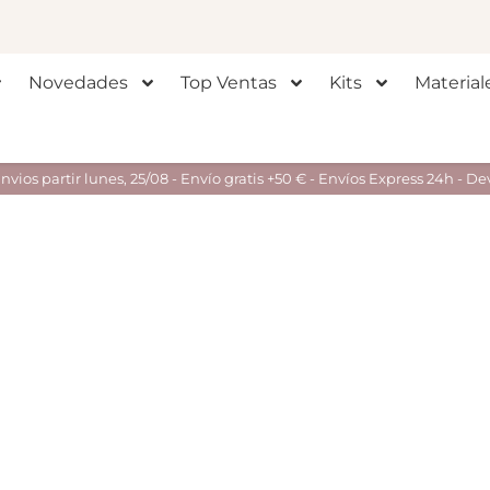
Novedades
Top Ventas
Kits
Material
ios partir lunes, 25/08 - Envío gratis +50 € - Envíos Express 24h - De