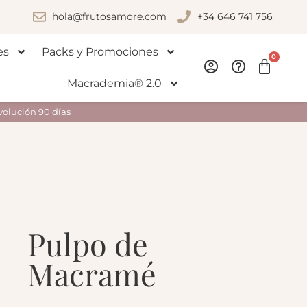
hola@frutosamore.com
+34 646 741 756
es
Packs y Promociones
0
Macrademia® 2.0
volución 90 días
Pulpo de
Macramé