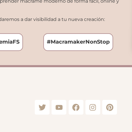
 aprender macramé moderno de forma fácil, online y
aremos a dar visibilidad a tu nueva creación:
emiaFS
#MacramakerNonStop