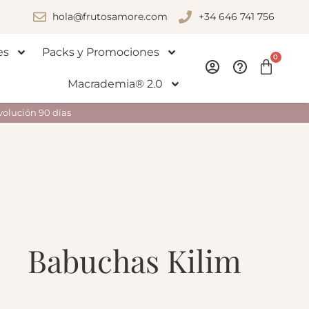
hola@frutosamore.com
+34 646 741 756
es
Packs y Promociones
0
Macrademia® 2.0
volución 90 días
Babuchas Kilim