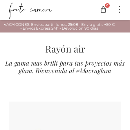
0
VACAICONES: Envios partir lunes, 25/08 - Envío gratis +50 €
- Envíos Express 24h - Devolución 90 días
Rayón air
La gama mas brilli para tus proyectos más
glam. Bienvenida al #Macraglam