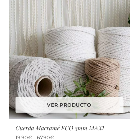
VER PRODUCTO
Cuerda Macramé ECO 3mm MAXI
19,90
€
–
67,90
€